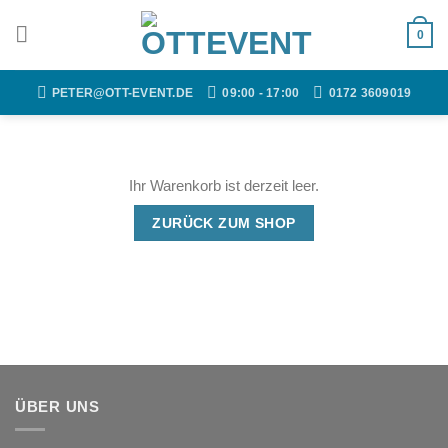
Zum
Inhalt
0
springen
PETER@OTT-EVENT.DE
09:00 - 17:00
0172 3609019
Ihr Warenkorb ist derzeit leer.
ZURÜCK ZUM SHOP
ÜBER UNS