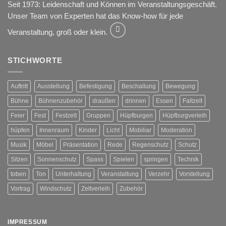
Seit 1973: Leidenschaft und Können im Veranstaltungsgeschäft.
Unser Team von Experten hat das Know-how für jede
Veranstaltung, groß oder klein.
STICHWORTE
Auftritt
Ausstellung
Befestigung
Beschallung
Bewegung
Bühne
Bühnenzubehör
draußen
drinnen
Essen
Faltzelt
Feier
Fest
Festzelt
Gruppen
Hüpfburgen
Hüpfburgverleih
hüpfen
Innenraum
Kinder
Licht
Mobiliar
Moderation
Musik
Möbel
Präsentation
Rede
Regenschutz
Schutz
Sitzen
Sonnenschutz
Spass
Spielen
springen
Technik
toben
Ton
Unterhaltung
Veranstaltung
Verzehr
Vorstellung
Vortrag
Windschutz
Zeltverleih
Zubehör
IMPRESSUM