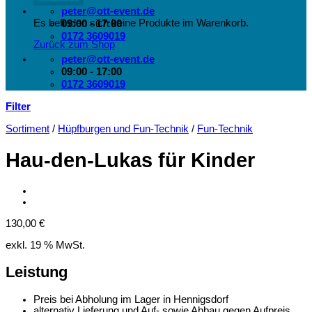
peter@ott-event.de
Es befinden sich keine Produkte im Warenkorb.
09:00 - 17:00
0172 3609019
Zurück zum Shop
peter@ott-event.de
09:00 - 17:00
0172 3609019
Filter
Sortiment
/
Hüpfburgen und Fun-Technik
/
Fun-Technik
Hau-den-Lukas für Kinder
130,00
€
exkl. 19 % MwSt.
Leistung
Preis bei Abholung im Lager in Hennigsdorf
alternativ Lieferung und Auf- sowie Abbau gegen Aufpreis