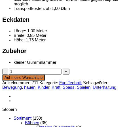
möglich
Transportkosten: ab 1,00 €/km
Eckdaten
Länge: 1,00 Meter
Breite: 0,85 Meter
Höhe: 1,75 Meter
Zubehör
kleiner Gummihammer
Hau-
den-
Auf meine Wunschliste
Lukas
Artikelnummer:
711
Kategorie:
Fun-Technik
Schlagwörter:
für
Bewegung
,
hauen
,
Kinder
,
Kraft
,
Spass
,
Spielen
,
Unterhaltung
Kinder
Menge
Stöbern
Sortiment
(159)
Bühnen
(35)