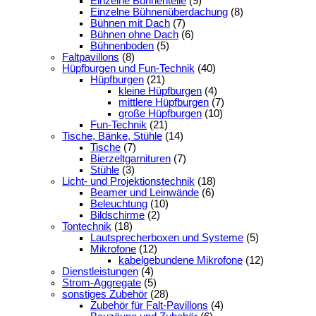
Einzelne Bühnenteile
(9)
Einzelne Bühnenüberdachung
(8)
Bühnen mit Dach
(7)
Bühnen ohne Dach
(6)
Bühnenboden
(5)
Faltpavillons
(8)
Hüpfburgen und Fun-Technik
(40)
Hüpfburgen
(21)
kleine Hüpfburgen
(4)
mittlere Hüpfburgen
(7)
große Hüpfburgen
(10)
Fun-Technik
(21)
Tische, Bänke, Stühle
(14)
Tische
(7)
Bierzeltgarnituren
(7)
Stühle
(3)
Licht- und Projektionstechnik
(18)
Beamer und Leinwände
(6)
Beleuchtung
(10)
Bildschirme
(2)
Tontechnik
(18)
Lautsprecherboxen und Systeme
(5)
Mikrofone
(12)
kabelgebundene Mikrofone
(12)
Dienstleistungen
(4)
Strom-Aggregate
(5)
sonstiges Zubehör
(28)
Zubehör für Falt-Pavillons
(4)