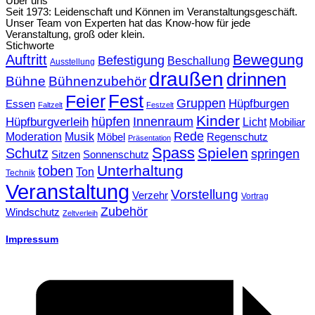
Über uns
Seit 1973: Leidenschaft und Können im Veranstaltungsgeschäft.
Unser Team von Experten hat das Know-how für jede
Veranstaltung, groß oder klein.
Stichworte
Bewegung
Auftritt
Befestigung
Beschallung
Ausstellung
draußen
drinnen
Bühne
Bühnenzubehör
Fest
Feier
Gruppen
Hüpfburgen
Essen
Faltzelt
Festzelt
Kinder
hüpfen
Innenraum
Hüpfburgverleih
Licht
Mobiliar
Rede
Moderation
Musik
Möbel
Regenschutz
Präsentation
Spass
Spielen
Schutz
springen
Sonnenschutz
Sitzen
Unterhaltung
toben
Ton
Technik
Veranstaltung
Vorstellung
Verzehr
Vortrag
Zubehör
Windschutz
Zeltverleih
Impressum