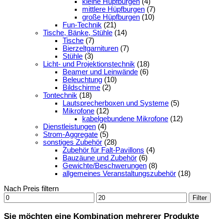
kleine Hüpfburgen
(4)
mittlere Hüpfburgen
(7)
große Hüpfburgen
(10)
Fun-Technik
(21)
Tische, Bänke, Stühle
(14)
Tische
(7)
Bierzeltgarnituren
(7)
Stühle
(3)
Licht- und Projektionstechnik
(18)
Beamer und Leinwände
(6)
Beleuchtung
(10)
Bildschirme
(2)
Tontechnik
(18)
Lautsprecherboxen und Systeme
(5)
Mikrofone
(12)
kabelgebundene Mikrofone
(12)
Dienstleistungen
(4)
Strom-Aggregate
(5)
sonstiges Zubehör
(28)
Zubehör für Falt-Pavillons
(4)
Bauzäune und Zubehör
(6)
Gewichte/Beschwerungen
(8)
allgemeines Veranstaltungszubehör
(18)
Nach Preis filtern
Min.
Max.
Filter
Preis
Preis
Sie möchten eine Kombination mehrerer Produkte