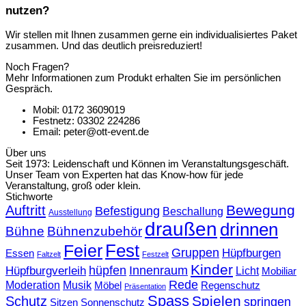
nutzen?
Wir stellen mit Ihnen zusammen gerne ein individualisiertes Paket
zusammen. Und das deutlich preisreduziert!
Noch Fragen?
Mehr Informationen zum Produkt erhalten Sie im persönlichen
Gespräch.
Mobil: 0172 3609019
Festnetz: 03302 224286
Email: peter@ott-event.de
Über uns
Seit 1973: Leidenschaft und Können im Veranstaltungsgeschäft.
Unser Team von Experten hat das Know-how für jede
Veranstaltung, groß oder klein.
Stichworte
Bewegung
Auftritt
Befestigung
Beschallung
Ausstellung
draußen
drinnen
Bühne
Bühnenzubehör
Fest
Feier
Gruppen
Hüpfburgen
Essen
Faltzelt
Festzelt
Kinder
hüpfen
Innenraum
Hüpfburgverleih
Licht
Mobiliar
Rede
Moderation
Musik
Möbel
Regenschutz
Präsentation
Spass
Spielen
Schutz
springen
Sonnenschutz
Sitzen