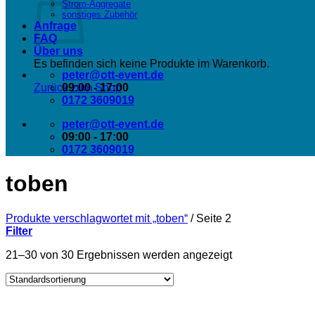
Strom-Aggregate
sonstiges Zubehör
Anfrage
FAQ
Über uns
Es befinden sich keine Produkte im Warenkorb.
peter@ott-event.de
09:00 - 17:00
Zurück zum Shop
0172 3609019
peter@ott-event.de
09:00 - 17:00
0172 3609019
toben
Produkte verschlagwortet mit „toben“
/
Seite 2
Filter
21–30 von 30 Ergebnissen werden angezeigt