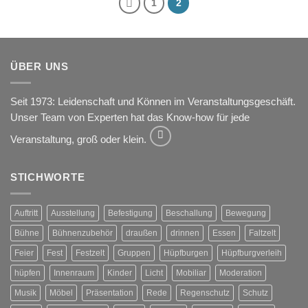
1
2
ÜBER UNS
Seit 1973: Leidenschaft und Können im Veranstaltungsgeschäft.
Unser Team von Experten hat das Know-how für jede
Veranstaltung, groß oder klein.
STICHWORTE
Auftritt
Ausstellung
Befestigung
Beschallung
Bewegung
Bühne
Bühnenzubehör
draußen
drinnen
Essen
Faltzelt
Feier
Fest
Festzelt
Gruppen
Hüpfburgen
Hüpfburgverleih
hüpfen
Innenraum
Kinder
Licht
Mobiliar
Moderation
Musik
Möbel
Präsentation
Rede
Regenschutz
Schutz