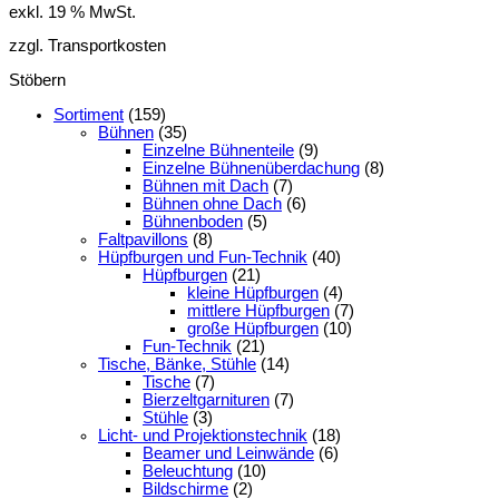
exkl. 19 % MwSt.
zzgl. Transportkosten
Stöbern
Sortiment
(159)
Bühnen
(35)
Einzelne Bühnenteile
(9)
Einzelne Bühnenüberdachung
(8)
Bühnen mit Dach
(7)
Bühnen ohne Dach
(6)
Bühnenboden
(5)
Faltpavillons
(8)
Hüpfburgen und Fun-Technik
(40)
Hüpfburgen
(21)
kleine Hüpfburgen
(4)
mittlere Hüpfburgen
(7)
große Hüpfburgen
(10)
Fun-Technik
(21)
Tische, Bänke, Stühle
(14)
Tische
(7)
Bierzeltgarnituren
(7)
Stühle
(3)
Licht- und Projektionstechnik
(18)
Beamer und Leinwände
(6)
Beleuchtung
(10)
Bildschirme
(2)