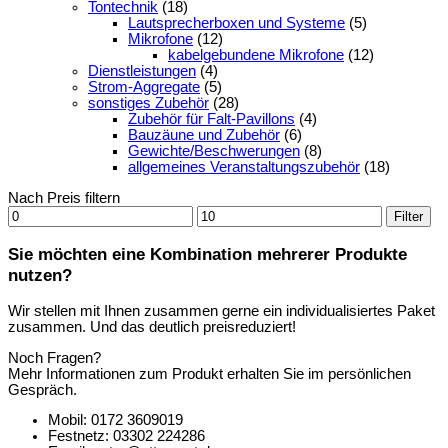
Tontechnik
(18)
Lautsprecherboxen und Systeme
(5)
Mikrofone
(12)
kabelgebundene Mikrofone
(12)
Dienstleistungen
(4)
Strom-Aggregate
(5)
sonstiges Zubehör
(28)
Zubehör für Falt-Pavillons
(4)
Bauzäune und Zubehör
(6)
Gewichte/Beschwerungen
(8)
allgemeines Veranstaltungszubehör
(18)
Nach Preis filtern
Min.
Max.
Filter
Preis
Preis
Sie möchten eine Kombination mehrerer Produkte
nutzen?
Wir stellen mit Ihnen zusammen gerne ein individualisiertes Paket
zusammen. Und das deutlich preisreduziert!
Noch Fragen?
Mehr Informationen zum Produkt erhalten Sie im persönlichen
Gespräch.
Mobil: 0172 3609019
Festnetz: 03302 224286