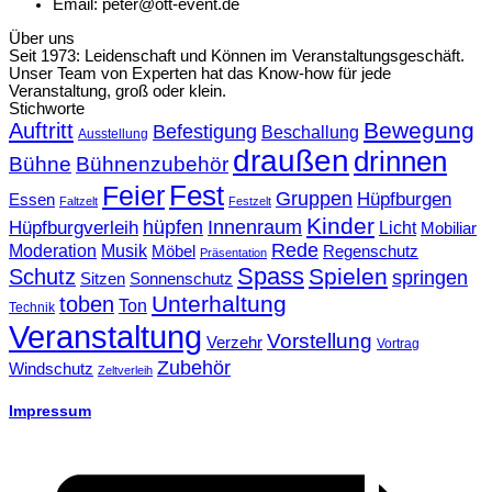
Email: peter@ott-event.de
Über uns
Seit 1973: Leidenschaft und Können im Veranstaltungsgeschäft.
Unser Team von Experten hat das Know-how für jede
Veranstaltung, groß oder klein.
Stichworte
Bewegung
Auftritt
Befestigung
Beschallung
Ausstellung
draußen
drinnen
Bühne
Bühnenzubehör
Fest
Feier
Gruppen
Hüpfburgen
Essen
Faltzelt
Festzelt
Kinder
hüpfen
Innenraum
Hüpfburgverleih
Licht
Mobiliar
Rede
Moderation
Musik
Möbel
Regenschutz
Präsentation
Spass
Spielen
Schutz
springen
Sonnenschutz
Sitzen
Unterhaltung
toben
Ton
Technik
Veranstaltung
Vorstellung
Verzehr
Vortrag
Zubehör
Windschutz
Zeltverleih
Impressum