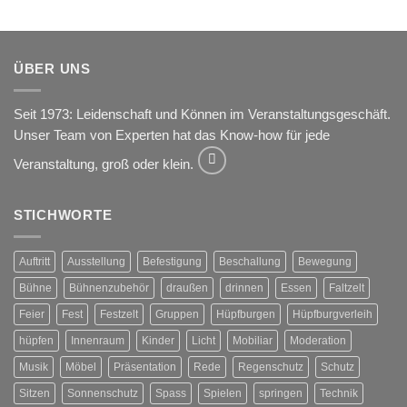
ÜBER UNS
Seit 1973: Leidenschaft und Können im Veranstaltungsgeschäft.
Unser Team von Experten hat das Know-how für jede
Veranstaltung, groß oder klein.
STICHWORTE
Auftritt
Ausstellung
Befestigung
Beschallung
Bewegung
Bühne
Bühnenzubehör
draußen
drinnen
Essen
Faltzelt
Feier
Fest
Festzelt
Gruppen
Hüpfburgen
Hüpfburgverleih
hüpfen
Innenraum
Kinder
Licht
Mobiliar
Moderation
Musik
Möbel
Präsentation
Rede
Regenschutz
Schutz
Sitzen
Sonnenschutz
Spass
Spielen
springen
Technik