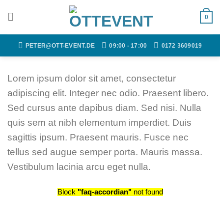
Zum
Inhalt
0
springen
PETER@OTT-EVENT.DE
09:00 - 17:00
0172 3609019
Lorem ipsum dolor sit amet, consectetur
adipiscing elit. Integer nec odio. Praesent libero.
Sed cursus ante dapibus diam. Sed nisi. Nulla
quis sem at nibh elementum imperdiet. Duis
sagittis ipsum. Praesent mauris. Fusce nec
tellus sed augue semper porta. Mauris massa.
Vestibulum lacinia arcu eget nulla.
Block
"faq-accordian"
not found